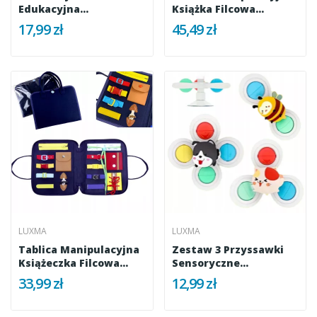
Edukacyjna
Książka Filcowa...
Wyskakujące...
17,99 zł
45,49 zł
LUXMA
LUXMA
Tablica Manipulacyjna
Zestaw 3 Przyssawki
Książeczka Filcowa...
Sensoryczne
Grzechotka Top...
33,99 zł
12,99 zł