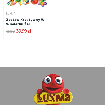
LUXMA
Zestaw Kreatywny W
Wiaderku Żel
Kryształowy...
39,99 zł
43,99 zł