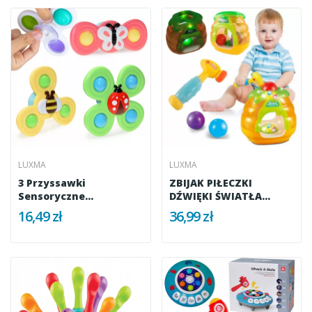
LUXMA
LUXMA
3 Przyssawki
ZBIJAK PIŁECZKI
Sensoryczne
DŹWIĘKI ŚWIATŁA
Grzechotka Spinner
MŁOTECZEK 338
16,49 zł
36,99 zł
ME-042