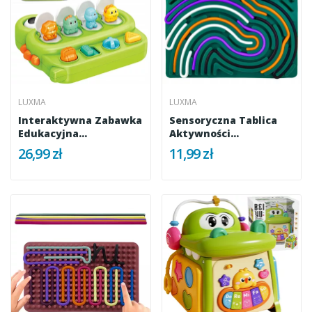
LUXMA
LUXMA
Interaktywna Zabawka
Sensoryczna Tablica
Edukacyjna
Aktywności
Wyskakujące...
Dwustronna...
26,99 zł
11,99 zł