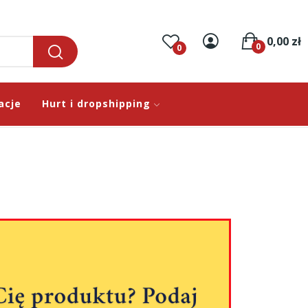
0,00 zł
0
0
acje
Hurt i dropshipping