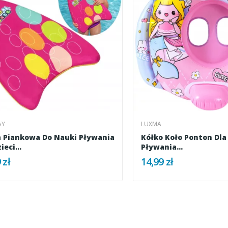
AY
LUXMA
 Piankowa Do Nauki Pływania
Kółko Koło Ponton Dla 
ieci...
Pływania...
 zł
14,99 zł