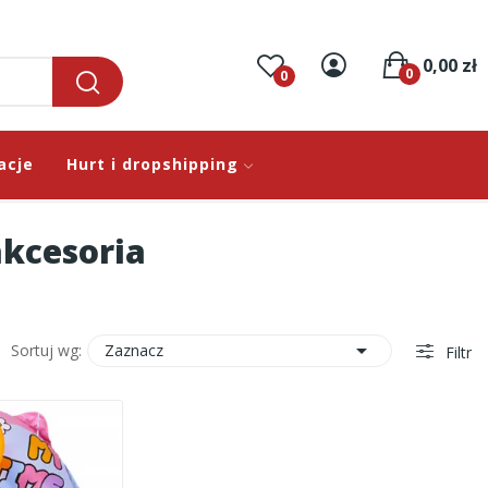
0,00 zł
0
0
acje
Hurt i dropshipping
akcesoria

Zaznacz
Sortuj wg:
Filtr