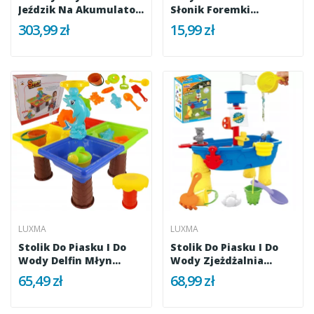
Jeździk Na Akumulator
Słonik Foremki
Z...
Konewka 273P
303,99 zł
15,99 zł
LUXMA
LUXMA
Stolik Do Piasku I Do
Stolik Do Piasku I Do
Wody Delfin Młyn
Wody Zjeżdżalnia
Łopatka...
Statek 848
65,49 zł
68,99 zł