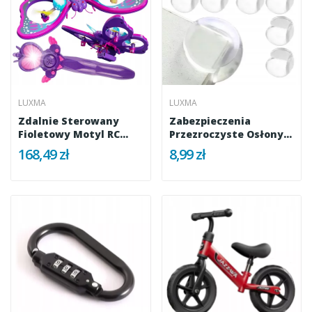
LUXMA
LUXMA
Zdalnie Sterowany
Zabezpieczenia
Fioletowy Motyl RC
Przezroczyste Osłony
Latający...
Na...
168,49 zł
8,99 zł