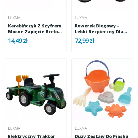
LUXMA
LUXMA
Karabińczyk Z Szyfrem
Rowerek Biegowy –
Mocne Zapięcie Brelok
Lekki Bezpieczny Dla
Do...
Dziecka...
14,49 zł
72,99 zł
LUXMA
LUXMA
Elektryczny Traktor
Duży Zestaw Do Piasku