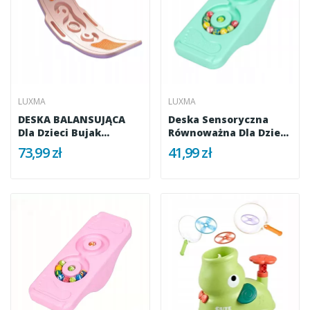
LUXMA
LUXMA
DESKA BALANSUJĄCA
Deska Sensoryczna
Dla Dzieci Bujak
Równoważna Dla Dzieci
Równoważnia...
Balans...
73,99 zł
41,99 zł