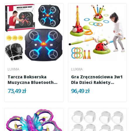
LUXMA
LUXMA
Tarcza Bokserska
Gra Zręcznościowa 3w1
Muzyczna Bluetooth
Dla Dzieci Rakiety
LED Smart...
Ringo...
73,49 zł
96,49 zł