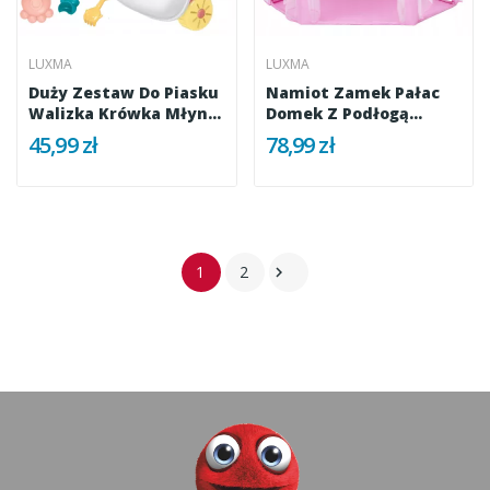
LUXMA
LUXMA
Duży Zestaw Do Piasku
Namiot Zamek Pałac
Walizka Krówka Młyn...
Domek Z Podłogą
Różowy Dla...
45,99 zł
78,99 zł
1
2
