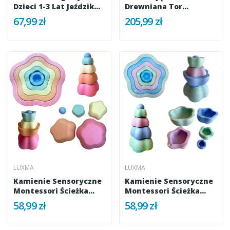
Dzieci 1-3 Lat Jeździk
Drewniana Tor
Brązowy
Równowagi Dla...
67,99 zł
205,99 zł
LUXMA
LUXMA
Kamienie Sensoryczne
Kamienie Sensoryczne
Montessori Ścieżka...
Montessori Ścieżka...
58,99 zł
58,99 zł