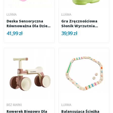
LUXMA
LUXMA
Deska Sensoryczna
Gra Zręcznościowa
Równoważna Dla Dzieci
Słonik Wyrzutnia
Balans...
Dysków...
41,99 zł
39,99 zł
BEZ MARKI
LUXMA
Rowerek Biegowy Dla
Balansująca Ścieżka