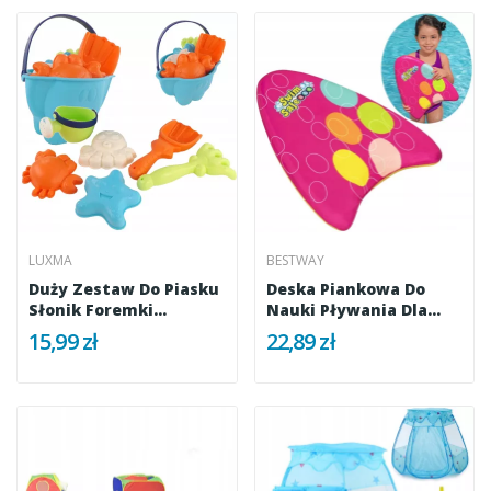
LUXMA
BESTWAY
Duży Zestaw Do Piasku
Deska Piankowa Do
Słonik Foremki
Nauki Pływania Dla
Konewka 273
Dzieci...
15,99 zł
22,89 zł