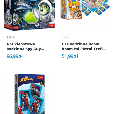
TREFL
TREFL
Gra Planszowa
Gra Rodzinna Boom
Rodzinna Spy Guy
Boom Psi Patrol Trefl
Kosmos Trefl 02818
01911
96,99 zł
51,99 zł