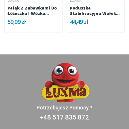
LUXMA
LUXMA
Pałąk Z Zabawkami Do
Poduszka
Łóżeczka I Wózka...
Stabilizacyjna Wałek
Grzechotki 023-23R
59,99 zł
44,49 zł
Potrzebujesz Pomocy ?
+48 517 835 872