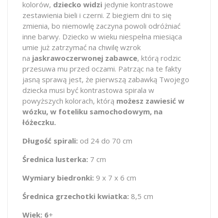
kolorów,
dziecko
widzi
jedynie kontrastowe
zestawienia bieli i czerni. Z biegiem dni to się
zmienia, bo niemowlę zaczyna powoli odróżniać
inne barwy. Dziecko w wieku niespełna miesiąca
umie już zatrzymać na chwilę wzrok
na
jaskrawoczerwonej zabawce
, którą rodzic
przesuwa mu przed oczami. Patrząc na te fakty
jasną sprawą jest, że pierwszą zabawką Twojego
dziecka musi być kontrastowa spirala w
powyższych kolorach, którą
możesz zawiesić w
wózku, w foteliku samochodowym, na
łóżeczku.
Długość spirali:
od 24 do 70 cm
Średnica lusterka:
7 cm
Wymiary biedronki:
9 x 7 x 6 cm
Średnica grzechotki kwiatka:
8,5 cm
Wiek: 6
+