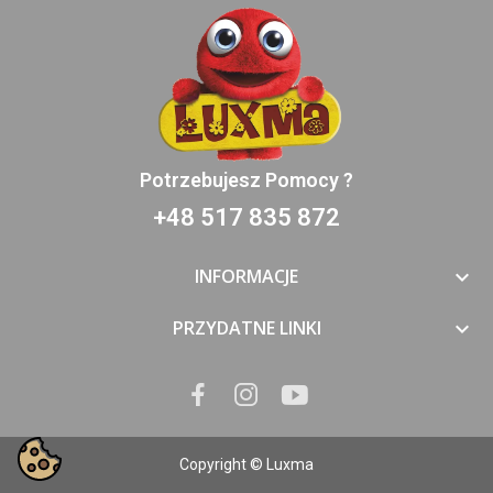
Potrzebujesz Pomocy ?
+48 517 835 872
INFORMACJE

PRZYDATNE LINKI

Copyright © Luxma