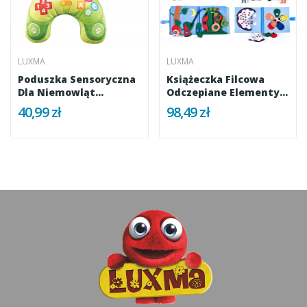
LUXMA
LUXMA
Poduszka Sensoryczna
Książeczka Filcowa
Dla Niemowląt
Odczepiane Elementy
Edukacyjna Z...
Tablica...
40,99 zł
98,49 zł