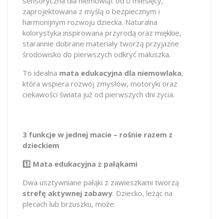
sensoryczna dla niemowląt od 0 miesięcy,
zaprojektowana z myślą o bezpiecznym i
harmonijnym rozwoju dziecka. Naturalna
kolorystyka inspirowana przyrodą oraz miękkie,
starannie dobrane materiały tworzą przyjazne
środowisko do pierwszych odkryć maluszka.
To idealna
mata edukacyjna dla niemowlaka
,
która wspiera rozwój zmysłów, motoryki oraz
ciekawości świata już od pierwszych dni życia.
3 funkcje w jednej macie – rośnie razem z
dzieckiem
1️⃣ Mata edukacyjna z pałąkami
Dwa usztywniane pałąki z zawieszkami tworzą
strefę aktywnej zabawy
. Dziecko, leżąc na
plecach lub brzuszku, może: