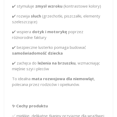
✔️ stymuluje
zmysł wzroku
(kontrastowe kolory)
✔️ rozwija
słuch
(grzechotki, piszczałki, elementy
szeleszczące)
✔️ wspiera
dotyk i motorykę
poprzez
różnorodne faktury
✔️ bezpieczne lusterko pomaga budować
samoświadomość dziecka
✔️ zachęca do
leżenia na brzuszku
, wzmacniając
mięśnie szyi i pleców
To idealna
mata rozwojowa dla niemowląt
,
polecana przez rodziców i opiekunów.
✨ Cechy produktu
✅ miękkie, delikatne tkaniny przyjazne dla wrażliwej