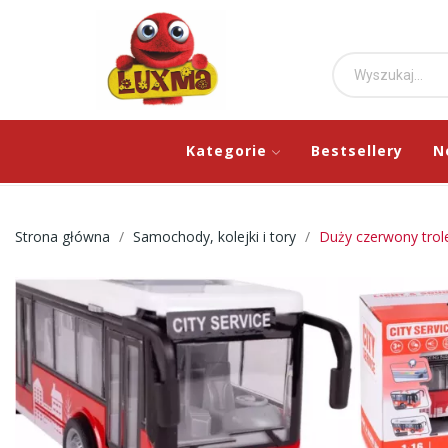
Kategorie
Bestsellery
N
Strona główna
Samochody, kolejki i tory
Duży czerwony trole