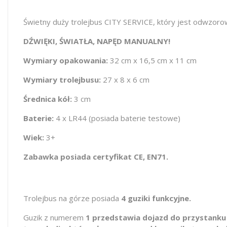
Świetny duży trolejbus CITY SERVICE, który jest odwzor
DŹWIĘKI, ŚWIATŁA, NAPĘD MANUALNY!
Wymiary opakowania:
32 cm x 16,5 cm x 11 cm
Wymiary trolejbusu:
27 x 8 x 6 cm
Średnica kół:
3 cm
Baterie:
4 x LR44 (posiada baterie testowe)
Wiek:
3+
Zabawka posiada certyfikat CE, EN71.
Trolejbus na górze posiada
4 guziki funkcyjne.
Guzik z numerem
1 przedstawia dojazd do przystanku