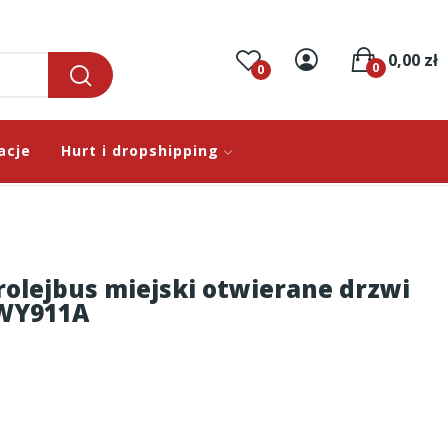
0,00 zł
0
0
acje
Hurt i dropshipping
olejbus miejski otwierane drzwi
 WY911A