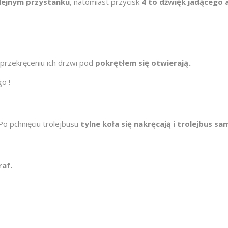
lejnym przystanku
, natomiast przycisk
4 to dźwięk jadącego 
przekręceniu ich drzwi pod
pokrętłem się otwierają.
.
o !
o pchnięciu trolejbusu
tylne koła się nakręcają i trolejbus sa
af.