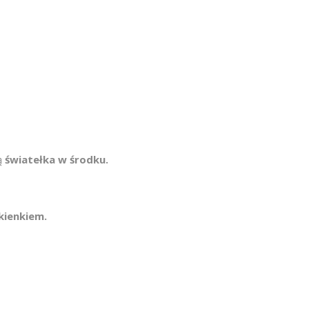
ą
ś
wiatełka w środku.
kienkiem.