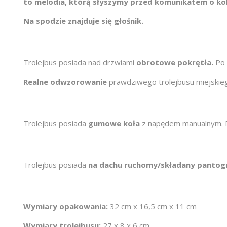
to melodia, którą słyszymy przed komunikatem o ko
Na spodzie znajduje się głośnik.
Trolejbus posiada nad drzwiami
obrotowe pokrętła.
Po 
Realne odwzorowanie
prawdziwego trolejbusu miejskieg
Trolejbus posiada
gumowe koła
z napędem manualnym. P
Trolejbus posiada
na dachu ruchomy/składany pantogr
Wymiary opakowania:
32 cm x 16,5 cm x 11 cm
Wymiary trolejbusu:
27 x 8 x 6 cm