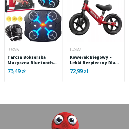
LUXMA
LUXMA
Tarcza Bokserska
Rowerek Biegowy –
Muzyczna Bluetooth
Lekki Bezpieczny Dla
LED Smart...
Dziecka...
73,49 zł
72,99 zł