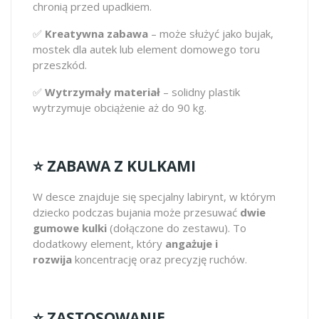
chronią przed upadkiem.
✅
Kreatywna zabawa
– może służyć jako bujak,
mostek dla autek lub element domowego toru
przeszkód.
✅
Wytrzymały materiał
– solidny plastik
wytrzymuje obciążenie aż do 90 kg.
⭐️ ZABAWA Z KULKAMI
W desce znajduje się specjalny labirynt, w którym
dziecko podczas bujania może przesuwać
dwie
gumowe kulki
(dołączone do zestawu). To
dodatkowy element, który
angażuje i
rozwija
koncentrację oraz precyzję ruchów.
⭐ ZASTOSOWANIE