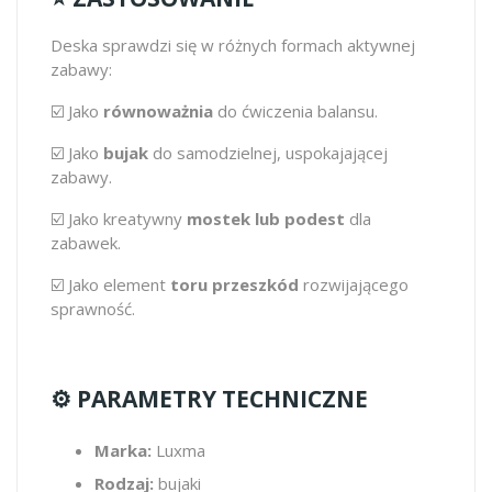
Deska sprawdzi się w różnych formach aktywnej
zabawy:
☑️ Jako
równoważnia
do ćwiczenia balansu.
☑️ Jako
bujak
do samodzielnej, uspokajającej
zabawy.
☑️ Jako kreatywny
mostek lub podest
dla
zabawek.
☑️ Jako element
toru przeszkód
rozwijającego
sprawność.
⚙️ PARAMETRY TECHNICZNE
Marka:
Luxma
Rodzaj:
bujaki