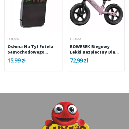
LUXMA
LUXMA
Osłona Na Tył Fotela
ROWEREK Biegowy –
Samochodowego
Lekki Bezpieczny Dla
Organizer...
Dziecka...
15,99 zł
72,99 zł