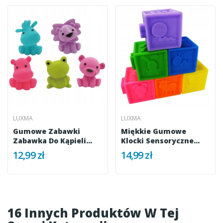
LUXMA
LUXMA
Gumowe Zabawki
Miękkie Gumowe
Zabawka Do Kąpieli
Klocki Sensoryczne
Piszczałk ZOO 19
Piszczałki 9911
12,99 zł
14,99 zł
16 Innych Produktów W Tej