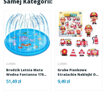
Samej Kategorii:
LUXMA
LUXMA
Brodzik Letnia Mata
Grube Piankowe
Wodna Fontanna 170
Strażackie Naklejki Do
Cm...
Wanny Do...
51,49 zł
9,49 zł