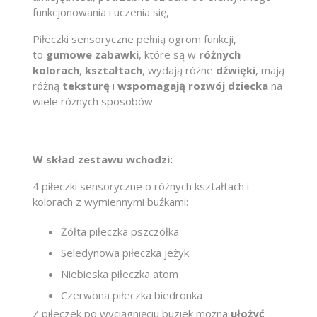
funkcjonowania i uczenia się,
Piłeczki sensoryczne pełnią ogrom funkcji,
to
gumowe zabawki
, które są w
różnych
kolorach
,
kształtach
, wydają różne
dźwięki
, mają
różną
teksturę
i
wspomagają rozwój dziecka
na
wiele różnych sposobów.
W skład zestawu wchodzi:
4 piłeczki sensoryczne o różnych kształtach i
kolorach z wymiennymi buźkami:
Żółta piłeczka pszczółka
Seledynowa piłeczka jeżyk
Niebieska piłeczka atom
Czerwona piłeczka biedronka
Z piłeczek po wyciągnięciu buziek można
ułożyć