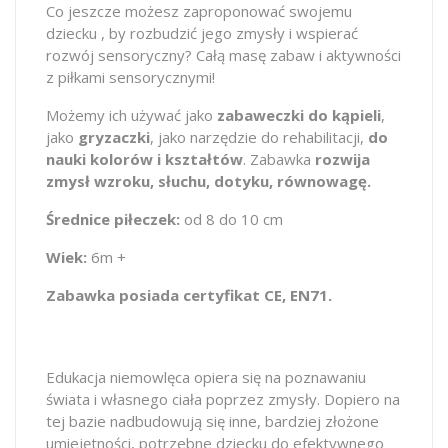
Co jeszcze możesz zaproponować swojemu
dziecku , by rozbudzić jego zmysły i wspierać
rozwój sensoryczny? Całą masę zabaw i aktywności
z piłkami sensorycznymi!
Możemy ich używać jako
zabaweczki do kąpieli
,
jako
gryzaczki
, jako narzędzie do rehabilitacji,
do
nauki kolorów i kształtów
. Zabawka
rozwija
zmysł wzroku, słuchu, dotyku, równowagę.
Średnice piłeczek:
od 8 do 10 cm
Wiek:
6m +
Zabawka posiada certyfikat CE, EN71.
Edukacja niemowlęca opiera się na poznawaniu
świata i własnego ciała poprzez zmysły. Dopiero na
tej bazie nadbudowują się inne, bardziej złożone
umiejętności, potrzebne dziecku do efektywnego