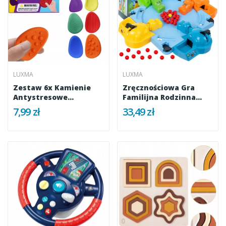
LUXMA
LUXMA
Zestaw 6x Kamienie
Zręcznościowa Gra
Antystresowe
Familijna Rodzinna
SILIKONOWE...
Głodne...
7,99 zł
33,49 zł