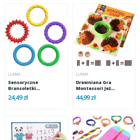
LUXMA
LUXMA
Sensoryczne
Drewniana Gra
Bransoletki
Montessori Jeż
Antystresowe Fidget
Edukacyjna Gra...
24,49 zł
44,99 zł
SI...