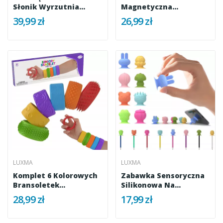
Słonik Wyrzutnia
Magnetyczna
Dysków...
Ubieranka Dla
39,99 zł
26,99 zł
Dziewczynek...
LUXMA
LUXMA
Komplet 6 Kolorowych
Zabawka Sensoryczna
Bransoletek
Silikonowa Na
Sensorycznych...
Przyssawkach...
28,99 zł
17,99 zł