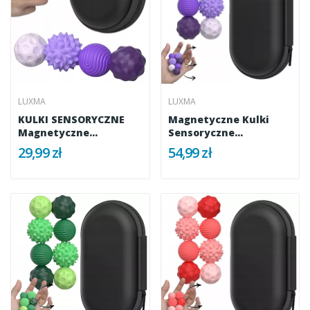
LUXMA
LUXMA
KULKI SENSORYCZNE
Magnetyczne Kulki
Magnetyczne
Sensoryczne
Antystresowe 4...
Antystresowe Z...
29,99 zł
54,99 zł