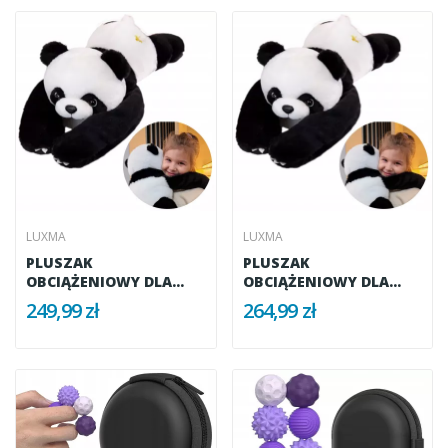
LUXMA
LUXMA
PLUSZAK
PLUSZAK
OBCIĄŻENIOWY DLA
OBCIĄŻENIOWY DLA
DZIECI Terapeutyczny...
DZIECI Terapeutyczny...
249,99 zł
264,99 zł