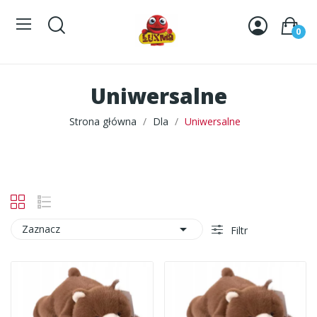
0
Uniwersalne
Strona główna
Dla
Uniwersalne

Zaznacz
Filtr