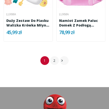
LUXMA
LUXMA
Duży Zestaw Do Piasku
Namiot Zamek Pałac
Walizka Krówka Młyn...
Domek Z Podłogą
Różowy Dla...
45,99 zł
78,99 zł
1
2
