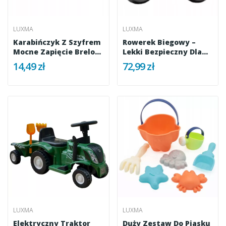
LUXMA
LUXMA
Karabińczyk Z Szyfrem
Rowerek Biegowy –
Mocne Zapięcie Brelok
Lekki Bezpieczny Dla
Do...
Dziecka...
14,49 zł
72,99 zł
LUXMA
LUXMA
Elektryczny Traktor
Duży Zestaw Do Piasku