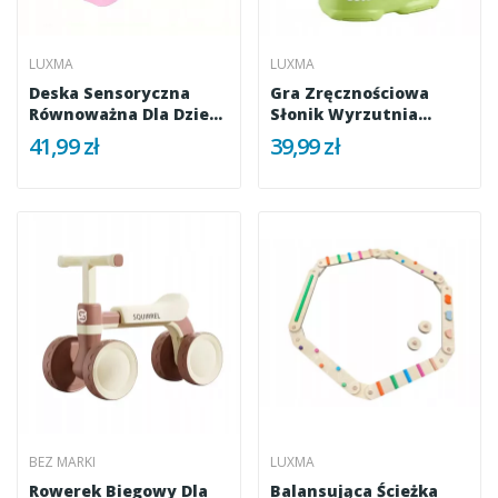
LUXMA
LUXMA
Deska Sensoryczna
Gra Zręcznościowa
Równoważna Dla Dzieci
Słonik Wyrzutnia
Balans...
Dysków...
41,99 zł
39,99 zł
BEZ MARKI
LUXMA
Rowerek Biegowy Dla
Balansująca Ścieżka