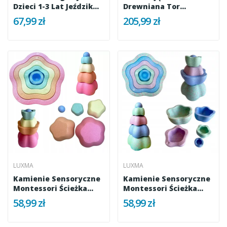
Dzieci 1-3 Lat Jeździk
Drewniana Tor
Brązowy
Równowagi Dla...
67,99 zł
205,99 zł
LUXMA
LUXMA
Kamienie Sensoryczne
Kamienie Sensoryczne
Montessori Ścieżka...
Montessori Ścieżka...
58,99 zł
58,99 zł