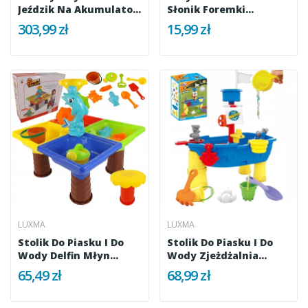
Jeździk Na Akumulator
Słonik Foremki
Z...
Konewka 273P
303,99 zł
15,99 zł
LUXMA
LUXMA
Stolik Do Piasku I Do
Stolik Do Piasku I Do
Wody Delfin Młyn
Wody Zjeżdżalnia
Łopatka...
Statek 848
65,49 zł
68,99 zł