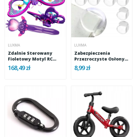
LUXMA
LUXMA
Zdalnie Sterowany
Zabezpieczenia
Fioletowy Motyl RC
Przezroczyste Osłony
Latający...
Na...
168,49 zł
8,99 zł