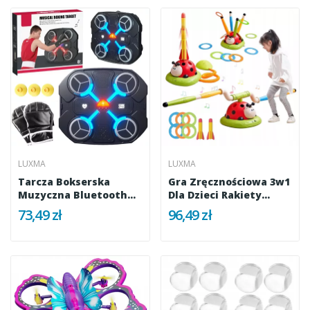
LUXMA
LUXMA
Tarcza Bokserska
Gra Zręcznościowa 3w1
Muzyczna Bluetooth
Dla Dzieci Rakiety
LED Smart...
Ringo...
73,49 zł
96,49 zł