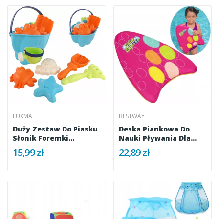
LUXMA
BESTWAY
Duży Zestaw Do Piasku
Deska Piankowa Do
Słonik Foremki
Nauki Pływania Dla
Konewka 273
Dzieci...
15,99 zł
22,89 zł