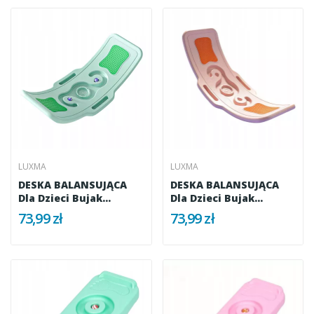
LUXMA
LUXMA
DESKA BALANSUJĄCA
DESKA BALANSUJĄCA
Dla Dzieci Bujak
Dla Dzieci Bujak
Równoważnia...
Równoważnia...
73,99 zł
73,99 zł