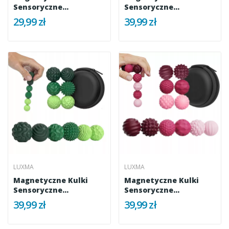
Sensoryczne
Sensoryczne
Antystresowe Z...
Antystresowe Z...
29,99 zł
39,99 zł
LUXMA
LUXMA
Magnetyczne Kulki
Magnetyczne Kulki
Sensoryczne
Sensoryczne
Antystresowe Z...
Antystresowe Z...
39,99 zł
39,99 zł