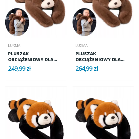
LUXMA
LUXMA
PLUSZAK
PLUSZAK
OBCIĄŻENIOWY DLA
OBCIĄŻENIOWY DLA
DZIECI Terapeutyczny...
DZIECI Terapeutyczny...
249,99 zł
264,99 zł