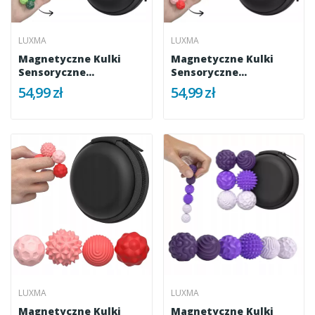
LUXMA
LUXMA
Magnetyczne Kulki
Magnetyczne Kulki
Sensoryczne
Sensoryczne
Antystresowe Z...
Antystresowe Z...
54,99 zł
54,99 zł
LUXMA
LUXMA
Magnetyczne Kulki
Magnetyczne Kulki