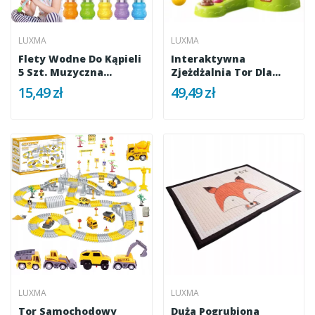
LUXMA
LUXMA
Flety Wodne Do Kąpieli
Interaktywna
5 Szt. Muzyczna
Zjeżdżalnia Tor Dla
Zabawka...
Kulek Motyw...
15,49 zł
49,49 zł
LUXMA
LUXMA
Tor Samochodowy
Duża Pogrubiona