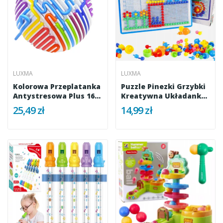
LUXMA
LUXMA
Kolorowa Przeplatanka
Puzzle Pinezki Grzybki
Antystresowa Plus 16
Kreatywna Układanka
Linek
3+...
25,49 zł
14,99 zł