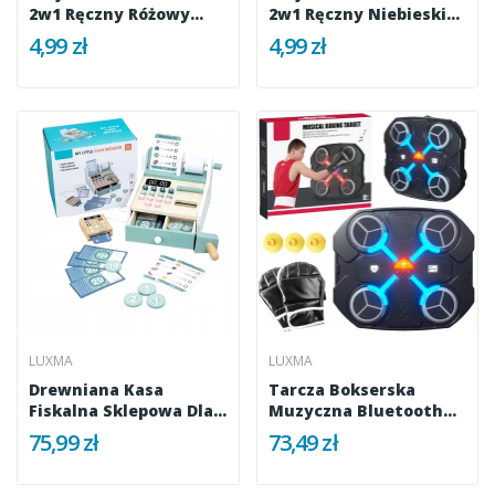
2w1 Ręczny Różowy
2w1 Ręczny Niebieski
Dla...
Dla...
4,99 zł
4,99 zł
LUXMA
LUXMA
Drewniana Kasa
Tarcza Bokserska
Fiskalna Sklepowa Dla
Muzyczna Bluetooth
Dzieci...
LED Smart...
75,99 zł
73,49 zł