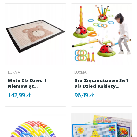
LUXMA
LUXMA
Mata Dla Dzieci I
Gra Zręcznościowa 3w1
Niemowląt
Dla Dzieci Rakiety
Antypoślizgowa Duża...
Ringo...
142,99 zł
96,49 zł