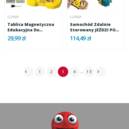
LUXMA
LUXMA
Tablica Magnetyczna
Samochód Zdalnie
Edukacyjna Do
Sterowany JEŹDZI PO
Rysowania Dla...
WODZIE...
29,99 zł
114,49 zł
1
2
3
4
…
13

