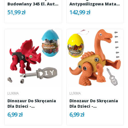
Budowlany 345 El. Auta
Antypoślizgowa Mata
Plac...
Do...
51,99 zł
142,99 zł
LUXMA
LUXMA
Dinozaur Do Skręcania
Dinozaur Do Skręcania
Dla Dzieci -
Dla Dzieci -
Kreatywna...
Kreatywna...
6,99 zł
6,99 zł